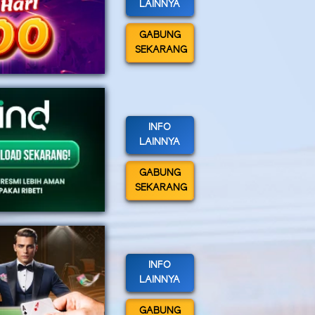
LAINNYA
GABUNG
SEKARANG
INFO
LAINNYA
GABUNG
SEKARANG
INFO
LAINNYA
GABUNG