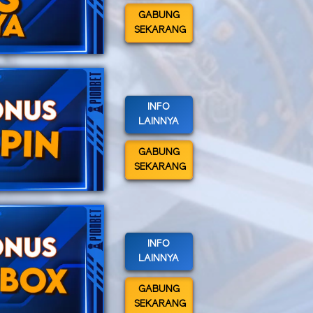
GABUNG
SEKARANG
INFO
LAINNYA
GABUNG
SEKARANG
INFO
LAINNYA
GABUNG
SEKARANG