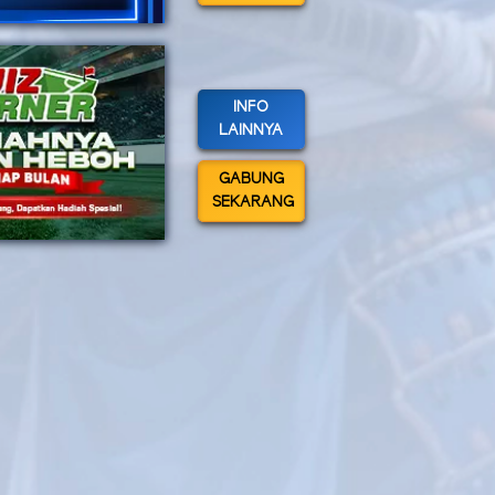
INFO
LAINNYA
GABUNG
SEKARANG