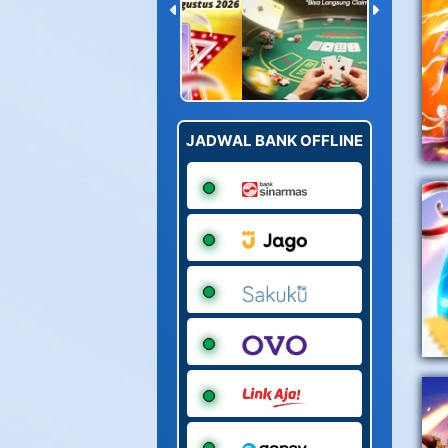
JADWAL BANK OFFLINE